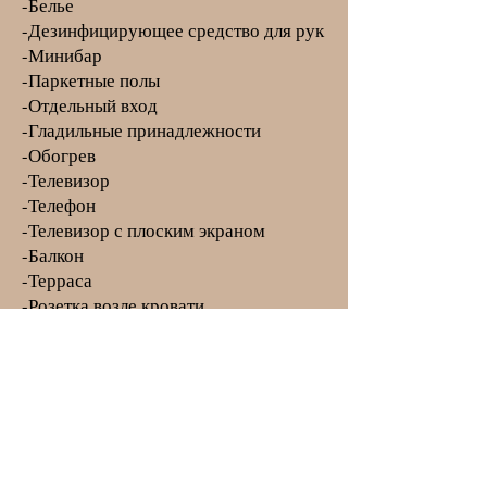
-Белье
-Дезинфицирующее средство для рук
-Минибар
-Паркетные полы
-Отдельный вход
-Гладильные принадлежности
-Обогрев
-Телевизор
-Телефон
-Телевизор с плоским экраном
-Балкон
-Терраса
-Розетка возле кровати
-Будильник
Курение: Не курить
Парковка:
Бесплатная общественная парковка
на месте (предварительный заказ не
требуется).