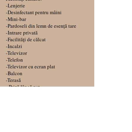
-Lenjerie
-Desinfectant pentru mâini
-Mini-bar
-Pardoseli din lemn de esență tare
-Intrare privată
-Facilități de călcat
-Incalzi
-Televizor
-Telefon
-Televizor cu ecran plat
-Balcon
-Terasă
- Priză lângă pat
-Serviciu de trezire
Fumatul: Fumatul interzis
Parcare:
Parcarea publică gratuită este posibilă
la fața locului (nu este necesară
rezervare).