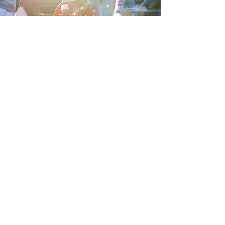
Join our mailing list
Subscribe Now
BLUE MEDIA STUDIO SRL
RO18771024
J2006000510198
Mob:
+40 747 011 262
Cookies Policy
Confidentiality Policy