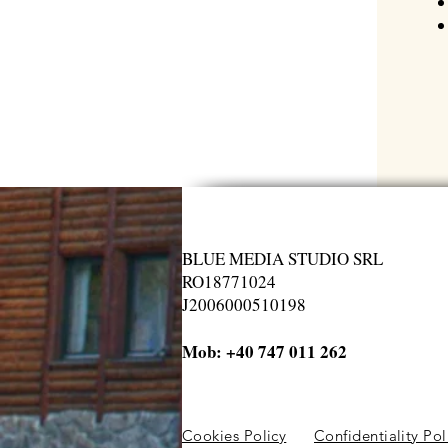
BLUE MEDIA STUDIO SRL
RO18771024
J2006000510198
Mob: +40 747 011 262
Cookies Policy
Confidentiality Po