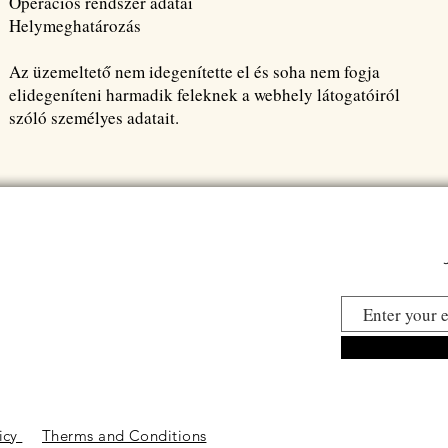
Operációs rendszer adatai
Helymeghatározás
Az üzemeltető nem idegenítette el és soha nem fogja
elidegeníteni harmadik feleknek a webhely látogatóiról
szóló személyes adatait.
licy
Therms and Conditions